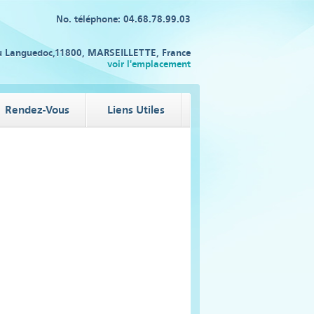
No. téléphone: 04.68.78.99.03
u Languedoc,11800, MARSEILLETTE, France
voir l'emplacement
Rendez-Vous
Liens Utiles