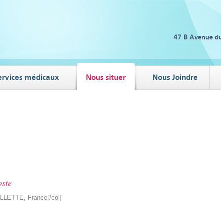
47 B Avenue d
ervices médicaux
Nous situer
Nous Joindre
oste
LLETTE, France[/col]